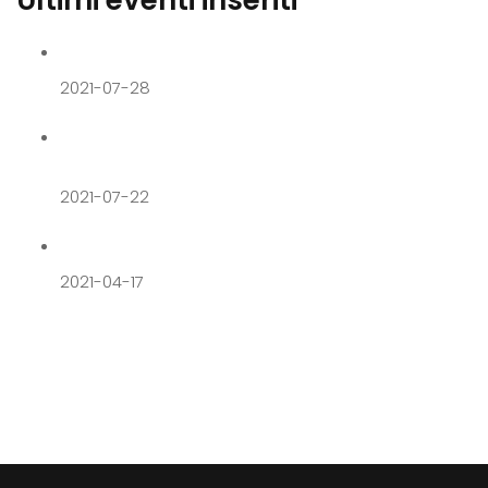
Ultimi eventi inseriti
Fashion Night
2021-07-28
Degustazioni ed enogastronomia da Su
Barraccu
2021-07-22
GOOD TALES – MAKING ART EASY
2021-04-17